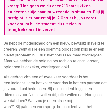
aandacht. Deel dat dilemma dan met de klas. Stel de
vraag: ‘Hoe gaan we dit doen?‘ Daarbij kijken
studenten altĳd naar jouw reactie in situaties. Blĳf jĳ
rustig of is er onrust bĳ jou? Onrust bij jou zorgt
voor onrust bĳ de student, dit uit zich in
terugtrekken of in verzet.
Je hebt de mogelijkheid om een nieuw bewustzijnsveld te
creëren. Want als je een dilemma oplost dan krijg je er een
nieuw probleem bĳ. Dus: niet oplossen, maar voorleggen.
Maar we hebben de neiging om toch op te gaan lossen,
oplossen is onzeker, voorleggen ook!
Als gedrag zich een of twee keer voordoet is het
een incident, komt het vaker voor dan is het een patroon dat
je vooraf kunt herkennen. Bĳ een incident leg je een
dilemma voor: “Jullie willen dit, jullie willen dat. Hoe gaan
we dat doen? Wat zou je doen als je mij
was?” Bĳ patronen voorspel je het incident voor het