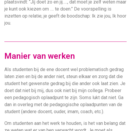
plaatsvindt: “Jĳ doet zo en jij….., dat moet je zelf weten maar
je kunt ook kiezen om …. te doen.” De voorspelling is
inzetten op relatie; je geeft de boodschap: Ik zie jou, Ik hoor
jou.
Manier van werken
Als studenten bĳ de ene docent wel problematisch gedrag
laten zien en bij de ander niet, steun elkaar en zorg dat die
student het gewenste gedrag bĳ die ander ook laat zien. Je
doet dat niet bĳ mĳ, dus ook niet bĳ mĳn collega. Probeer
een pedagogisch oplaadpunt te zĳn. Soms lukt dat niet. Ga
dan in overleg met de pedagogische oplaadpunten van de
student (andere docent, ouder, imam, coach, etc.).
Om studenten aan het werk te houden, is het van belang dat
ze weten wat er van hen verwacht wordt. Je moet als