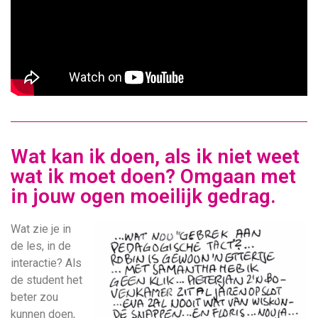
Wat kan ik doen, als ik niet weet
wat ik moet doen? Omgaan met
in jouw ogen moeilijk gedrag.
Wat zie je in
de les, in de
interactie? Als
de student het
beter zou
kunnen doen,